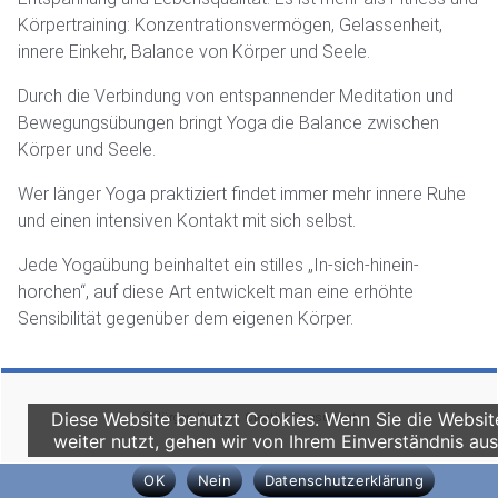
Körpertraining: Konzentrationsvermögen, Gelassenheit,
innere Einkehr, Balance von Körper und Seele.
Durch die Verbindung von entspannender Meditation und
Bewegungsübungen bringt Yoga die Balance zwischen
Körper und Seele.
Wer länger Yoga praktiziert findet immer mehr innere Ruhe
und einen intensiven Kontakt mit sich selbst.
Jede Yogaübung beinhaltet ein stilles „In-sich-hinein-
horchen“, auf diese Art entwickelt man eine erhöhte
Sensibilität gegenüber dem eigenen Körper.
Diese Website benutzt Cookies. Wenn Sie die Websit
© Jürgen Koenen, Creative Consultant
weiter nutzt, gehen wir von Ihrem Einverständnis aus
OK
Nein
Datenschutzerklärung